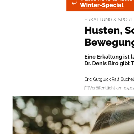
Winter-Special
ERKÄLTUNG & SPORT
Husten, S
Bewegung 
Eine Erkältung ist
Dr. Denis Biró gibt
Eric Gutglück
,
Ralf Büchel
Veröffentlicht am 05.0