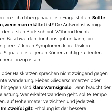
erden sich dabei genau diese Frage stellen:
Sollte
, wenn man erkältet ist?
Die Antwort ist weniger
uf den ersten Blick scheint. Während leichte
en Beschwerden durchaus guttun kann, birgt
ung bei stärkeren Symptomen klare Risiken.
ie Signale des eigenen Körpers richtig zu deuten –
echend anzupassen.
 oder Halskratzen sprechen nicht zwingend gegen
nnte Wanderung. Fieber, Gliederschmerzen oder
g hingegen sind
klare Warnsignale
. Dann braucht der
elastung. Wer erkältet wandern geht, sollte Tempo
en, auf Höhenmeter verzichten und jederzeit
.
Im Zweifel gilt:
Erholung ist der bessere