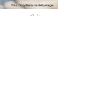
Foto: SimonSkafar via GettyImages
ANZEIGE