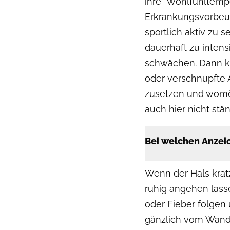
ihre "Wohlfühltempe
Erkrankungsvorbeug
sportlich aktiv zu s
dauerhaft zu inte
schwächen. Dann kö
oder verschnupfte 
zusetzen und womög
auch hier nicht stä
Bei welchen Anzei
Wenn der Hals kratzt
ruhig angehen lass
oder Fieber folgen 
gänzlich vom Wande