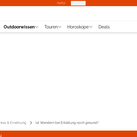
Hefte
Produkte
Outdoorwissen
Touren
Horoskope
Deals
tness & Ernährung
Ist Wandern bei Erkältung noch gesund?