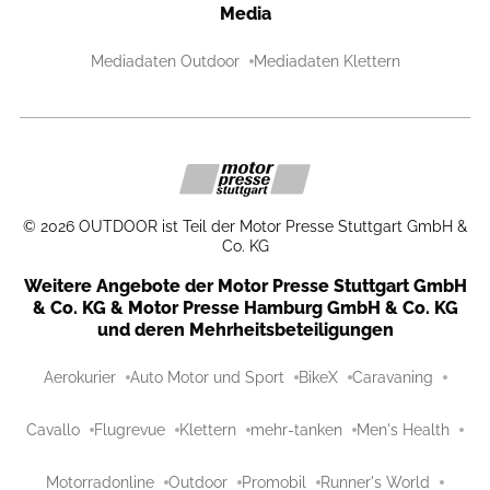
Media
Mediadaten Outdoor
Mediadaten Klettern
©
2026
OUTDOOR ist Teil der Motor Presse Stuttgart GmbH &
Co. KG
Weitere Angebote der Motor Presse Stuttgart GmbH
& Co. KG & Motor Presse Hamburg GmbH & Co. KG
und deren Mehrheitsbeteiligungen
Aerokurier
Auto Motor und Sport
BikeX
Caravaning
Cavallo
Flugrevue
Klettern
mehr-tanken
Men's Health
Motorradonline
Outdoor
Promobil
Runner's World