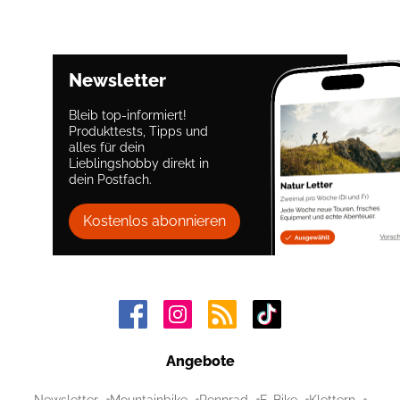
Newsletter
Bleib top-informiert!
Produkttests, Tipps und
alles für dein
Lieblingshobby direkt in
dein Postfach.
Kostenlos abonnieren
Angebote
Newsletter
Mountainbike
Rennrad
E-Bike
Klettern