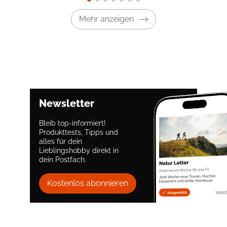
Mehr anzeigen
Newsletter
Bleib top-informiert!
Produkttests, Tipps und
alles für dein
Lieblingshobby direkt in
dein Postfach.
Kostenlos abonnieren