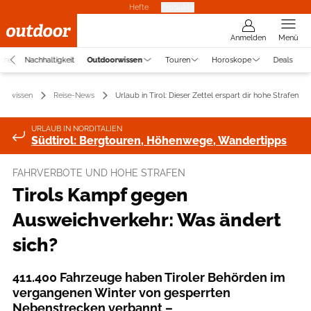
Hefte
Produkte
Anmelden
Menü
uche
Nachhaltigkeit
Outdoorwissen
Touren
Horoskope
Deals
orwissen
Reise-News
Urlaub in Tirol: Dieser Zettel erspart dir hohe Strafen
URLAUB IN NORDITALIEN
Südtirol: Bergtouren, Höhenwege, Wandertipps
FAHRVERBOTE UND HOHE STRAFEN
Tirols Kampf gegen
Ausweichverkehr: Was ändert
sich?
411.400 Fahrzeuge haben Tiroler Behörden im
vergangenen Winter von gesperrten
Nebenstrecken verbannt –