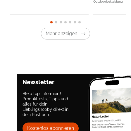
Outdoorbekleidung
Mehr anzeigen
Newsletter
Bleib top-informiert!
Produkttests, Tipps und
alles für dein
Lieblingshobby direkt in
dein Postfach.
Kostenlos abonnieren