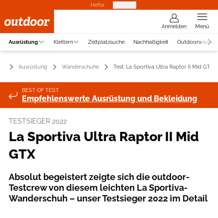
Hefte
Produkte
Anmelden
Menü
Ausrüstung
Klettern
Zeltplatzsuche
Nachhaltigkeit
Outdoorwissen
Ausrüstung
Wanderschuhe
Test: La Sportiva Ultra Raptor II Mid GTX
BEST OF TEST
Empfehlenswerte Ausrüstung und Bekleidung
TESTSIEGER 2022
La Sportiva Ultra Raptor II Mid
GTX
Absolut begeistert zeigte sich die outdoor-
Testcrew von diesem leichten La Sportiva-
Wanderschuh – unser Testsieger 2022 im Detail