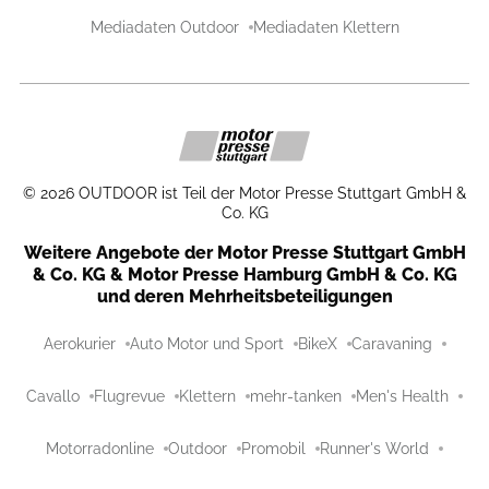
Mediadaten Outdoor
Mediadaten Klettern
©
2026
OUTDOOR ist Teil der Motor Presse Stuttgart GmbH &
Co. KG
Weitere Angebote der Motor Presse Stuttgart GmbH
& Co. KG & Motor Presse Hamburg GmbH & Co. KG
und deren Mehrheitsbeteiligungen
Aerokurier
Auto Motor und Sport
BikeX
Caravaning
Cavallo
Flugrevue
Klettern
mehr-tanken
Men's Health
Motorradonline
Outdoor
Promobil
Runner's World