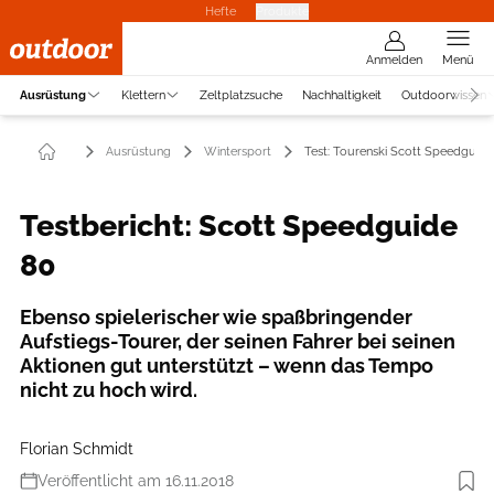
Hefte
Produkte
Anmelden
Menü
Ausrüstung
Klettern
Zeltplatzsuche
Nachhaltigkeit
Outdoorwissen
Ausrüstung
Wintersport
Test: Tourenski Scott Speedguide
Testbericht: Scott Speedguide
80
Ebenso spielerischer wie spaßbringender
Aufstiegs-Tourer, der seinen Fahrer bei seinen
Aktionen gut unterstützt – wenn das Tempo
nicht zu hoch wird.
Florian Schmidt
Veröffentlicht am 16.11.2018
Foto: Scott