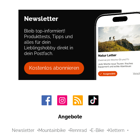
Newsletter
Bleib top-informiert!
Produkttests, Tipps und
alles für dein
Lieblingshobby direkt in
dein Postfach.
Kostenlos abonnieren
Angebote
Newsletter
Mountainbike
Rennrad
E-Bike
Klettern