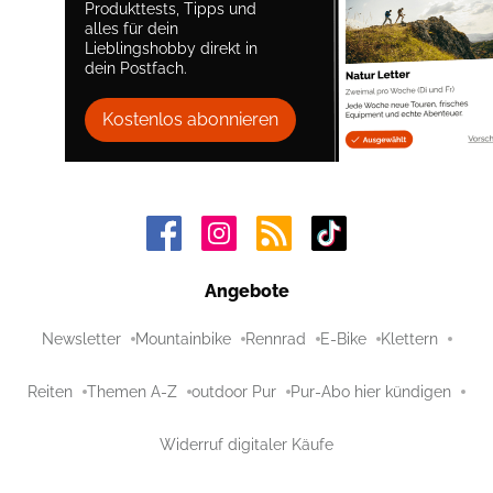
Produkttests, Tipps und
alles für dein
Lieblingshobby direkt in
dein Postfach.
Kostenlos abonnieren
Angebote
Newsletter
Mountainbike
Rennrad
E-Bike
Klettern
Reiten
Themen A-Z
outdoor Pur
Pur-Abo hier kündigen
Widerruf digitaler Käufe