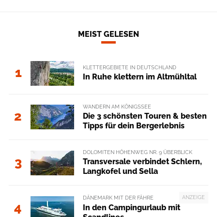
MEIST GELESEN
KLETTERGEBIETE IN DEUTSCHLAND
1
In Ruhe klettern im Altmühltal
WANDERN AM KÖNIGSSEE
2
Die 3 schönsten Touren & besten
Tipps für dein Bergerlebnis
DOLOMITEN HÖHENWEG NR. 9 ÜBERBLICK
3
Transversale verbindet Schlern,
Langkofel und Sella
ANZEIGE
DÄNEMARK MIT DER FÄHRE
4
In den Campingurlaub mit