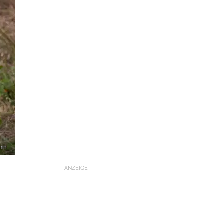
min
ANZEIGE