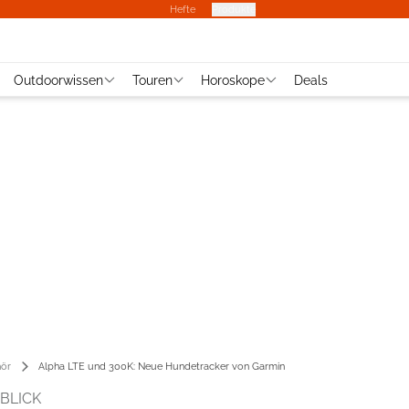
Hefte
Produkte
Outdoorwissen
Touren
Horoskope
Deals
ör
Alpha LTE und 300K: Neue Hundetracker von Garmin
BLICK