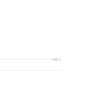
e
ANZEIGE
t