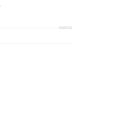
n
ANZEIGE
n