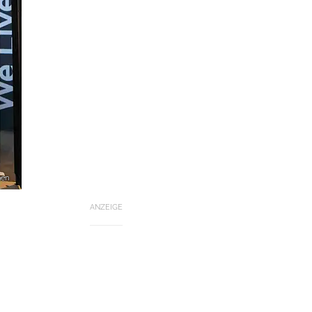
hen
ANZEIGE
.