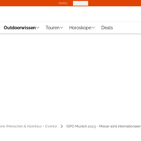
Hefte
Produkte
Outdoorwissen
Touren
Horoskope
Deals
ene (Menschen & Abenteur + Events)
ISPO Munich 2023 - Messe wird internationaler