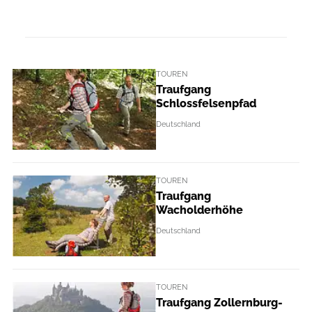
TOUREN
Traufgang
Schlossfelsenpfad
Deutschland
TOUREN
Traufgang
Wacholderhöhe
Deutschland
TOUREN
Traufgang Zollernburg-