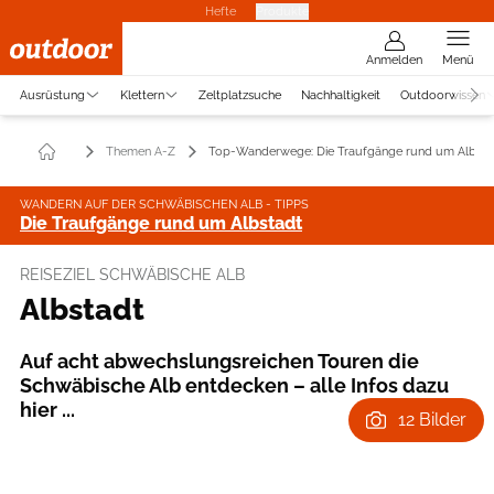
Hefte
Produkte
Anmelden
Menü
Ausrüstung
Klettern
Zeltplatzsuche
Nachhaltigkeit
Outdoorwissen
Themen A-Z
Top-Wanderwege: Die Traufgänge rund um Albsta
WANDERN AUF DER SCHWÄBISCHEN ALB - TIPPS
Die Traufgänge rund um Albstadt
REISEZIEL SCHWÄBISCHE ALB
Albstadt
Auf acht abwechslungsreichen Touren die
Schwäbische Alb entdecken – alle Infos dazu
hier ...
12 Bilder
Foto: Albstadt Tourismus