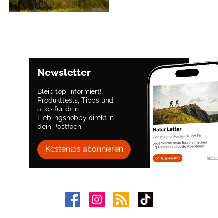
Newsletter
Bleib top-informiert!
Produkttests, Tipps und
alles für dein
Lieblingshobby direkt in
dein Postfach.
Kostenlos abonnieren