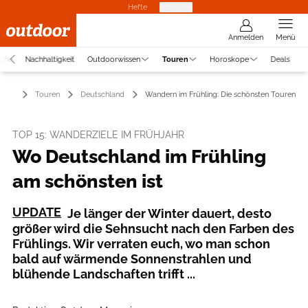
Hefte
Produkte
Anmelden
Menü
uche
Nachhaltigkeit
Outdoorwissen
Touren
Horoskope
Deals
Touren
Deutschland
Wandern im Frühling: Die schönsten Touren
TOP 15: WANDERZIELE IM FRÜHJAHR
Wo Deutschland im Frühling
am schönsten ist
UPDATE
Je länger der Winter dauert, desto
größer wird die Sehnsucht nach den Farben des
Frühlings. Wir verraten euch, wo man schon
bald auf wärmende Sonnenstrahlen und
blühende Landschaften trifft ...