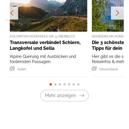
DOLOMITEN HÖHENWEG NR. 9 ÜBERBLICK
WANDERN AM KÖNIGSS
Transversale verbindet Schlern,
Die 3 schönsten
Langkofel und Sella
Tipps für dein B
Alpine Querung mit Ausblicken und
Hier gibt es die sc
fordernden Passagen.
Reiseinfos & mehr ..
Italien
Deutschland
Mehr anzeigen