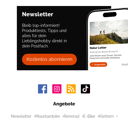
Newsletter
Bleib top-informiert!
Produkttests, Tipps und
alles für dein
Lieblingshobby direkt in
dein Postfach.
Kostenlos abonnieren
Angebote
Newsletter
Mountainbike
Rennrad
E-Bike
Klettern