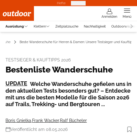
Hefte
Produkte
Anmelden
Menü
Ausrüstung
Klettern
Zeltplatzsuche
Nachhaltigkeit
Outdoorwissen
schuhe
Beste Wanderschuhe für Herren & Damen: Unsere Testsieger und Kauftipps
TESTSIEGER & KAUFTIPPS 2026
Bestenliste Wanderschuhe
UPDATE
Welche Wanderschuhe gefielen uns in
den aktuellen Tests besonders gut? – Entdecke
mit uns die besten Modelle für die Saison 2026
auf Trails, Trekking- und Bergtouren ...
Boris Gnielka
,
Frank Wacker
,
Ralf Bücheler
Veröffentlicht am 08.05.2026
Foto: Boris Gnielka