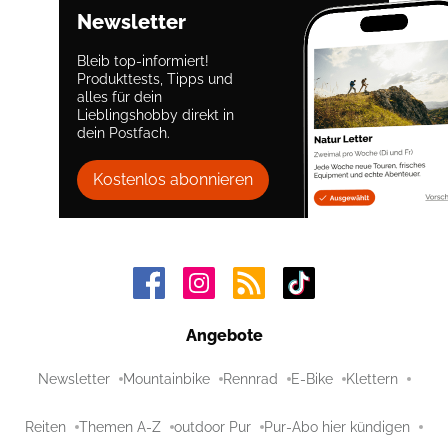
Newsletter
Bleib top-informiert!
Produkttests, Tipps und
alles für dein
Lieblingshobby direkt in
dein Postfach.
Kostenlos abonnieren
Angebote
Newsletter
Mountainbike
Rennrad
E-Bike
Klettern
Reiten
Themen A-Z
outdoor Pur
Pur-Abo hier kündigen