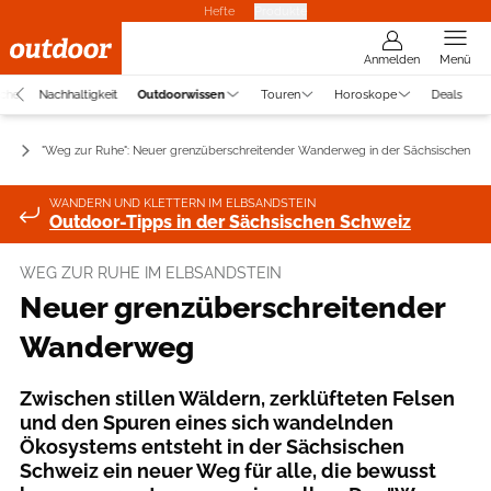
Hefte
Produkte
Anmelden
Menü
uche
Nachhaltigkeit
Outdoorwissen
Touren
Horoskope
Deals
ws
"Weg zur Ruhe": Neuer grenzüberschreitender Wanderweg in der Sächsischen Sc
WANDERN UND KLETTERN IM ELBSANDSTEIN
Outdoor-Tipps in der Sächsischen Schweiz
WEG ZUR RUHE IM ELBSANDSTEIN
Neuer grenzüberschreitender
Wanderweg
Zwischen stillen Wäldern, zerklüfteten Felsen
und den Spuren eines sich wandelnden
Ökosystems entsteht in der Sächsischen
Schweiz ein neuer Weg für alle, die bewusst