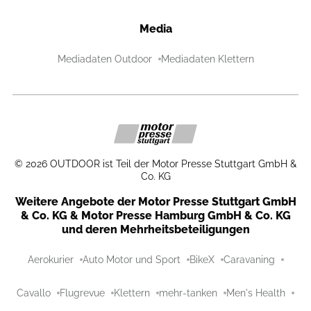
Media
Mediadaten Outdoor
Mediadaten Klettern
©
2026
OUTDOOR ist Teil der Motor Presse Stuttgart GmbH &
Co. KG
Weitere Angebote der Motor Presse Stuttgart GmbH
& Co. KG & Motor Presse Hamburg GmbH & Co. KG
und deren Mehrheitsbeteiligungen
Aerokurier
Auto Motor und Sport
BikeX
Caravaning
Cavallo
Flugrevue
Klettern
mehr-tanken
Men's Health