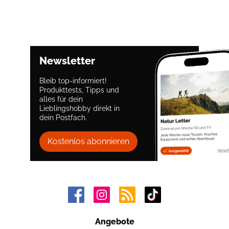
Newsletter
Bleib top-informiert!
Produkttests, Tipps und
alles für dein
Lieblingshobby direkt in
dein Postfach.
Kostenlos abonnieren
Angebote