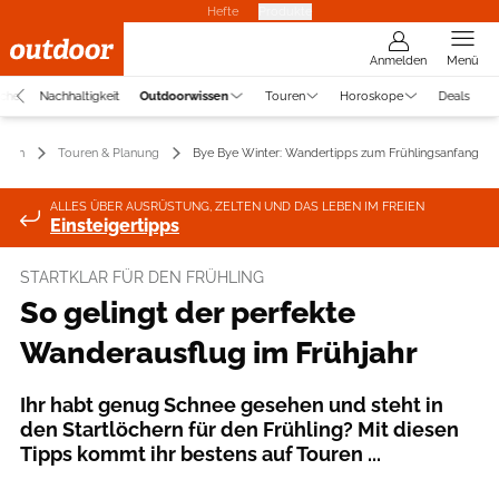
Hefte
Produkte
Anmelden
Menü
uche
Nachhaltigkeit
Outdoorwissen
Touren
Horoskope
Deals
ssen
Touren & Planung
Bye Bye Winter: Wandertipps zum Frühlingsanfang
ALLES ÜBER AUSRÜSTUNG, ZELTEN UND DAS LEBEN IM FREIEN
Einsteigertipps
STARTKLAR FÜR DEN FRÜHLING
So gelingt der perfekte
Wanderausflug im Frühjahr
Ihr habt genug Schnee gesehen und steht in
den Startlöchern für den Frühling? Mit diesen
Tipps kommt ihr bestens auf Touren ...