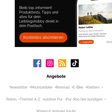
Bleib top-informiert!
Produkttests, Tipps und
alles für dein
Lieblingshobby direkt in
dein Postfach.
Kostenlos abonnieren
Angebote
Newsletter
Mountainbike
Rennrad
E-Bike
Klettern
Reiten
Themen A-Z
outdoor Pur
Pur-Abo hier kündigen
Widerruf digitaler Käufe