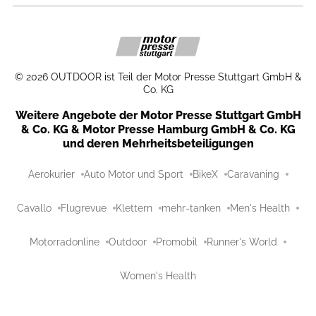
©
2026
OUTDOOR ist Teil der Motor Presse Stuttgart GmbH &
Co. KG
Weitere Angebote der Motor Presse Stuttgart GmbH
& Co. KG & Motor Presse Hamburg GmbH & Co. KG
und deren Mehrheitsbeteiligungen
Aerokurier
Auto Motor und Sport
BikeX
Caravaning
Cavallo
Flugrevue
Klettern
mehr-tanken
Men's Health
Motorradonline
Outdoor
Promobil
Runner's World
Women's Health