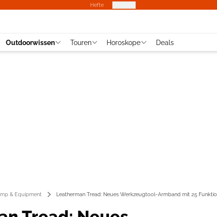
Hefte
Produkte
Outdoorwissen
Touren
Horoskope
Deals
mp & Equipment
Leatherman Tread: Neues Werkzeugtool-Armband mit 25 Funkti
an Tread: Neues