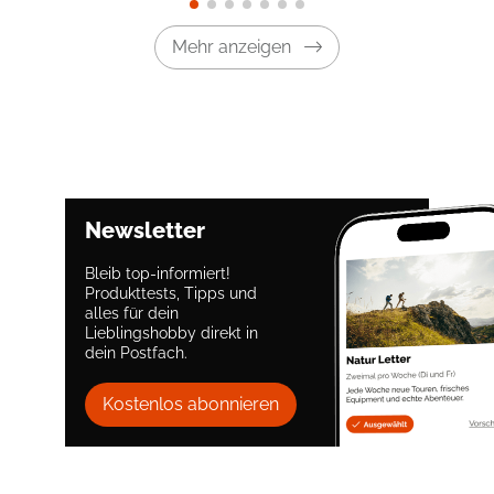
Mehr anzeigen
Newsletter
Bleib top-informiert!
Produkttests, Tipps und
alles für dein
Lieblingshobby direkt in
dein Postfach.
Kostenlos abonnieren