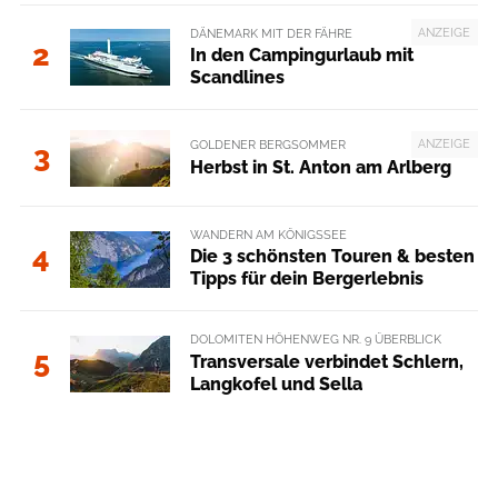
ANZEIGE
DÄNEMARK MIT DER FÄHRE
2
In den Campingurlaub mit
Scandlines
ANZEIGE
GOLDENER BERGSOMMER
3
Herbst in St. Anton am Arlberg
WANDERN AM KÖNIGSSEE
4
Die 3 schönsten Touren & besten
Tipps für dein Bergerlebnis
DOLOMITEN HÖHENWEG NR. 9 ÜBERBLICK
5
Transversale verbindet Schlern,
Langkofel und Sella