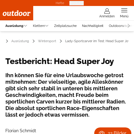
Hefte
Produkte
Anmelden
Menü
Ausrüstung
Klettern
Zeltplatzsuche
Nachhaltigkeit
Outdoorwissen
Ausrüstung
Wintersport
Lady-Sportcarver im Test: Head Super Joy
Testbericht: Head Super Joy
Ihn können Sie für eine Urlaubswoche getrost
mitnehmen: Der vielseitige, agile Alleskönner
gibt sich sehr stabil in unteren bis mittleren
Geschwindigkeiten, macht Freude beim
sportlichen Carven kurzer bis mittlerer Radien.
Die absolut sportlichen Race-Eigenschaften
lässt er jedoch etwas vermissen.
Florian Schmidt
22 Bilder