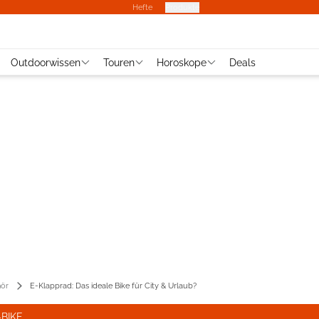
Hefte
Produkte
Outdoorwissen
Touren
Horoskope
Deals
ör
E-Klapprad: Das ideale Bike für City & Urlaub?
BIKE