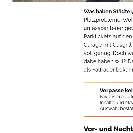
Was haben Städter
Platzprobleme. Woh
unfassbar teuer ge
Parktickets auf d
Garage mit Gasgril
voll genug. Doch wa
dabeihaben will? Da
als Falträder bekann
Verpasse ke
Favorisiere ou
Inhalte und Ne
Auswahl bestät
Vor- und Nacht