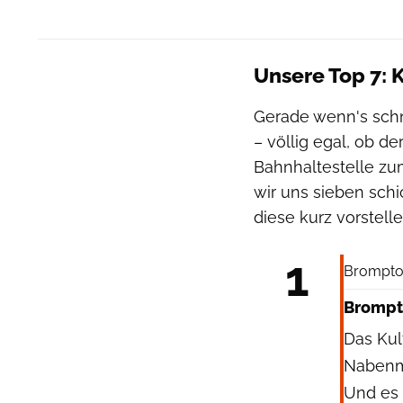
Unsere Top 7: 
Gerade wenn's schn
– völlig egal, ob 
Bahnhaltestelle zu
wir uns sieben sch
diese kurz vorstell
1
Brompton
Brompto
Das Ku
Nabenmot
Und es 