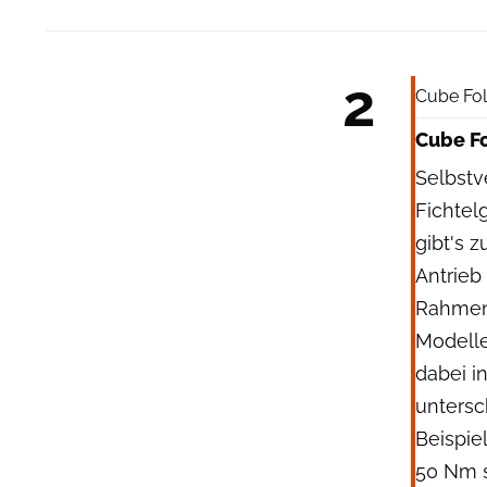
2
Cube Fol
Cube F
Selbstv
Fichtel
gibt's 
Antrieb
Rahmen 
Modelle
dabei i
untersc
Beispie
50 Nm s