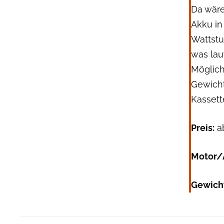
Da wäre
Akku in
Wattstu
was lau
Möglich
Gewichts
Kassett
Preis:
a
Motor/
Gewich