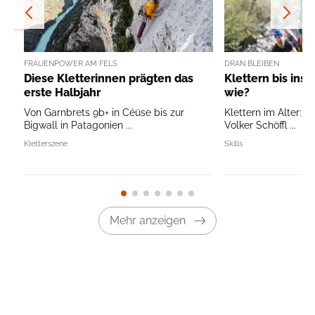
FRAUENPOWER AM FELS
DRAN BLEIBEN
Diese Kletterinnen prägten das
Klettern bis ins 
erste Halbjahr
wie?
Von Garnbrets 9b+ in Céüse bis zur
Klettern im Alter: T
Bigwall in Patagonien ...
Volker Schöffl ...
Kletterszene
Skills
Mehr anzeigen