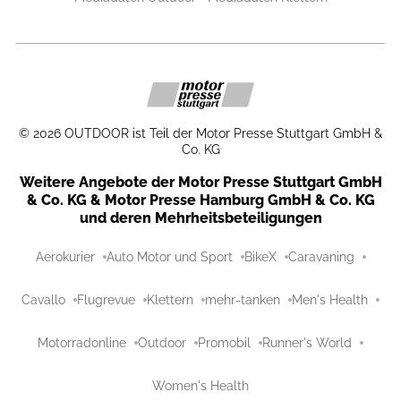
©
2026
OUTDOOR ist Teil der Motor Presse Stuttgart GmbH &
Co. KG
Weitere Angebote der Motor Presse Stuttgart GmbH
& Co. KG & Motor Presse Hamburg GmbH & Co. KG
und deren Mehrheitsbeteiligungen
Aerokurier
Auto Motor und Sport
BikeX
Caravaning
Cavallo
Flugrevue
Klettern
mehr-tanken
Men's Health
Motorradonline
Outdoor
Promobil
Runner's World
Women's Health