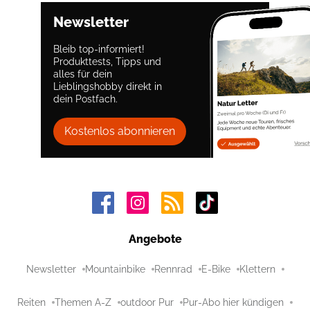
Newsletter
Bleib top-informiert!
Produkttests, Tipps und
alles für dein
Lieblingshobby direkt in
dein Postfach.
Kostenlos abonnieren
Angebote
Newsletter
Mountainbike
Rennrad
E-Bike
Klettern
Reiten
Themen A-Z
outdoor Pur
Pur-Abo hier kündigen