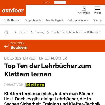
Hefte
Produkte
Anmelden
Menü
Klettern
Zeltplatzsuche
Nachhaltigkeit
Outdoorwissen
Touren
Klettern
Training
Top Ten der Lehrbücher zum Klettern lernen
BOULDERN
Bouldern
DIE 10 BESTEN KLETTER-LEHRBÜCHER
Top Ten der Lehrbücher zum
Klettern lernen
INHALT VON
Klettern lernt man nicht, indem man Bücher
liest. Doch es gibt einige Lehrbücher, die in
Sachen Sicherheit, Training und Kletter-Technik