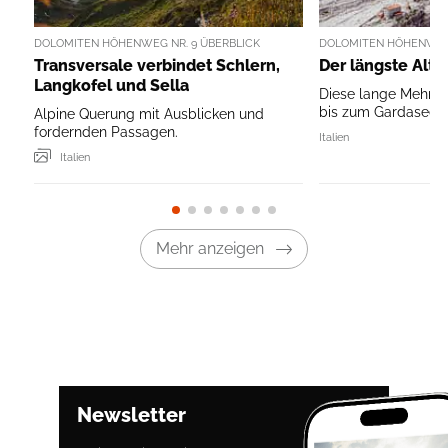
DOLOMITEN HÖHENWEG NR. 9 ÜBERBLICK
DOLOMITEN HÖHENWEG 
Transversale verbindet Schlern,
Der längste Alta
Langkofel und Sella
Diese lange Mehrta
bis zum Gardasee hat
Alpine Querung mit Ausblicken und
fordernden Passagen.
Italien
Italien
Mehr anzeigen
Newsletter