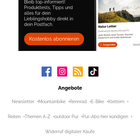
Bleib top-informiert!
Produkttests, Tipps und
alles für dein
Lieblingshobby direkt in
dein Postfach.
Kostenlos abonnieren
Angebote
Newsletter
Mountainbike
Rennrad
E-Bike
Klettern
Reiten
Themen A-Z
outdoor Pur
Pur-Abo hier kündigen
Widerruf digitaler Käufe