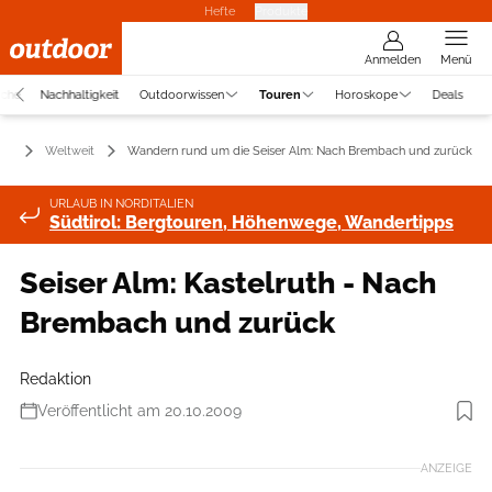
Hefte
Produkte
Anmelden
Menü
uche
Nachhaltigkeit
Outdoorwissen
Touren
Horoskope
Deals
en
Weltweit
Wandern rund um die Seiser Alm: Nach Brembach und zurück
URLAUB IN NORDITALIEN
Südtirol: Bergtouren, Höhenwege, Wandertipps
Seiser Alm: Kastelruth - Nach
Brembach und zurück
Redaktion
Veröffentlicht am 20.10.2009
Foto: Helmuth Rier
ANZEIGE