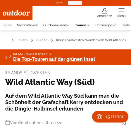
Hefte
Produkte
Anmelden
Menü
atzsuche
Nachhaltigkeit
Outdoorwissen
Touren
Horoskope
Deals
Touren
Europa
Irlands Südwesten: Wandern am Wild Atlantic Wa
IRLAND-WANDERSPECIAL
Die Top-Touren auf der grünen Insel
IRLANDS SÜDWESTEN
Wild Atlantic Way (Süd)
Auf dem Wild Atlantic Way Süd kann man die
Schönheit der Grafschaft Kerry entdecken und
die Dingle-Halbinsel erkunden.
15 Bilder
Veröffentlicht am 16.11.2020
Foto: Getty Images / maydays