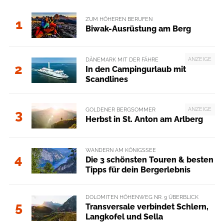
ZUM HÖHEREN BERUFEN
1
Biwak-Ausrüstung am Berg
ANZEIGE
DÄNEMARK MIT DER FÄHRE
2
In den Campingurlaub mit
Scandlines
ANZEIGE
GOLDENER BERGSOMMER
3
Herbst in St. Anton am Arlberg
WANDERN AM KÖNIGSSEE
4
Die 3 schönsten Touren & besten
Tipps für dein Bergerlebnis
DOLOMITEN HÖHENWEG NR. 9 ÜBERBLICK
5
Transversale verbindet Schlern,
Langkofel und Sella