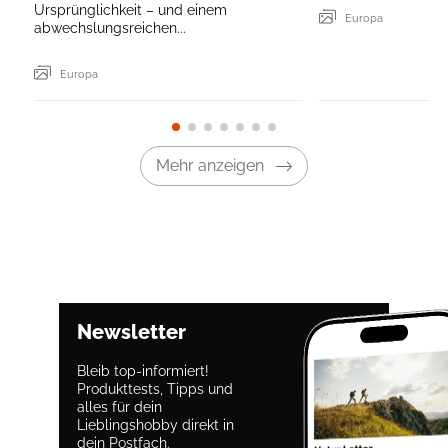
Ursprünglichkeit – und einem
Europa
abwechslungsreichen...
Europa
Mehr anzeigen
Newsletter
Bleib top-informiert!
Produkttests, Tipps und
alles für dein
Lieblingshobby direkt in
dein Postfach.