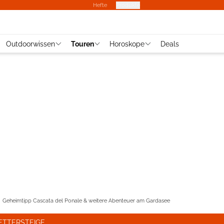
Hefte
Produkte
Outdoorwissen
Touren
Horoskope
Deals
Geheimtipp Cascata del Ponale & weitere Abenteuer am Gardasee
ETTERSTEIGE