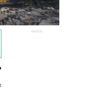
Foto: Garda Dolomiti / Prugnola
ANZEIGE
o
t