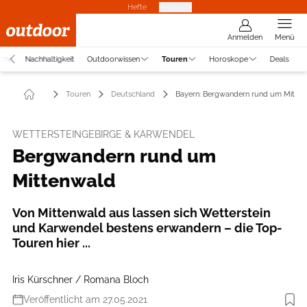
Hefte
Produkte
Anmelden
Menü
uche
Nachhaltigkeit
Outdoorwissen
Touren
Horoskope
Deals
Touren
Deutschland
Bayern: Bergwandern rund um Mitte
WETTERSTEINGEBIRGE & KARWENDEL
Bergwandern rund um
Mittenwald
Von Mittenwald aus lassen sich Wetterstein
und Karwendel bestens erwandern – die Top-
Touren hier ...
Iris Kürschner / Romana Bloch
Veröffentlicht am 27.05.2021
Foto: Iris Kürschner