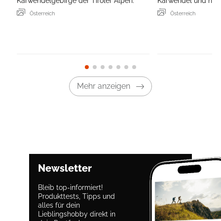
Karwendelgebirge der Tiroler Alpen.
Karwendel und hoch 
Österreich
Österreich
Mehr anzeigen
Newsletter
Bleib top-informiert!
Produkttests, Tipps und
alles für dein
Lieblingshobby direkt in