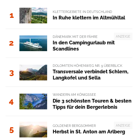
KLETTERGEBIETE IN DEUTSCHLAND
1
In Ruhe klettern im Altmühltal
ANZEIGE
DÄNEMARK MIT DER FÄHRE
2
In den Campingurlaub mit
Scandlines
DOLOMITEN HÖHENWEG NR. 9 ÜBERBLICK
3
Transversale verbindet Schlern,
Langkofel und Sella
WANDERN AM KÖNIGSSEE
4
Die 3 schönsten Touren & besten
Tipps für dein Bergerlebnis
ANZEIGE
GOLDENER BERGSOMMER
5
Herbst in St. Anton am Arlberg