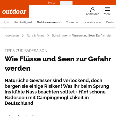
Hefte
Produkte
Anmelden
Menü
tzsuche
Nachhaltigkeit
Outdoorwissen
Touren
Horoskope
Deals
Outdoorwissen
Flora & Fauna
Schwimmen in Flüssen und Seen: Darf ich das?
TIPPS ZUR BADESAISON
Wie Flüsse und Seen zur Gefahr
werden
Natürliche Gewässer sind verlockend, doch
bergen sie einige Risiken! Was ihr beim Sprung
ins kühle Nass beachten solltet + fünf schöne
Badeseen mit Campingmöglichkeit in
Deutschland.