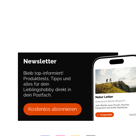
Newsletter
Bleib top-informiert!
Produkttests, Tipps und
alles für dein
Lieblingshobby direkt in
dein Postfach.
Kostenlos abonnieren