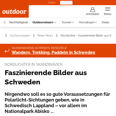
Hefte
Produkte
Anmelden
Menü
uche
Nachhaltigkeit
Outdoorwissen
Touren
Horoskope
Deals
Outdoorwissen
Reise-News
Nordlichter - faszinierende Bilder aus Sc
SKANDINAVIENS SCHÖNSTE REISEZIELE
Wandern, Trekking, Paddeln in Schweden
NORDLICHTER IN SKANDINAVIEN
Faszinierende Bilder aus
Schweden
Nirgendwo soll es so gute Voraussetzungen für
Polarlicht-Sichtungen geben, wie in
Schwedisch Lappland – vor allem im
Nationalpark Abisko ...