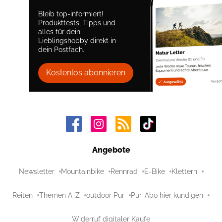
Bleib top-informiert!
Produkttests, Tipps und
alles für dein
Lieblingshobby direkt in
dein Postfach.
Kostenlos abonnieren
Angebote
Newsletter
Mountainbike
Rennrad
E-Bike
Klettern
Reiten
Themen A-Z
outdoor Pur
Pur-Abo hier kündigen
Widerruf digitaler Käufe