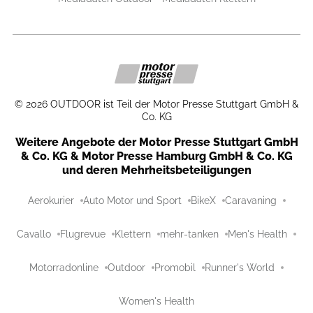
©
2026
OUTDOOR ist Teil der Motor Presse Stuttgart GmbH &
Co. KG
Weitere Angebote der Motor Presse Stuttgart GmbH
& Co. KG & Motor Presse Hamburg GmbH & Co. KG
und deren Mehrheitsbeteiligungen
Aerokurier
Auto Motor und Sport
BikeX
Caravaning
Cavallo
Flugrevue
Klettern
mehr-tanken
Men's Health
Motorradonline
Outdoor
Promobil
Runner's World
Women's Health