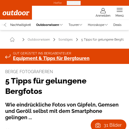
Hefte
Produkte
Anmelden
Menü
uche
Nachhaltigkeit
Outdoorwissen
Touren
Horoskope
Deals
Outdoorwissen
Sonstiges
5 Tipps für gelungene Bergfotos
GUT GERÜSTET INS BERGABENTEUER
Equipment & Tipps für Bergtouren
BERGE FOTOGRAFIEREN
5 Tipps für gelungene
Bergfotos
Wie eindrückliche Fotos von Gipfeln, Gemsen
und Geröll selbst mit dem Smartphone
gelingen ...
31 Bilder