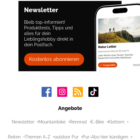
Newsletter
Bleib top-informiert!
Produkttests, Tipps und
alles für dein
Lieblingshobby direkt in
dein Postfach.
Kostenlos abonnieren
Angebote
Newsletter
Mountainbike
Rennrad
E-Bike
Klettern
Reiten
Themen A-Z
outdoor Pur
Pur-Abo hier kündigen