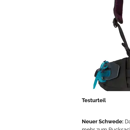
Testurteil
Neuer Schwede:
Da
mehr zum Rucksackp