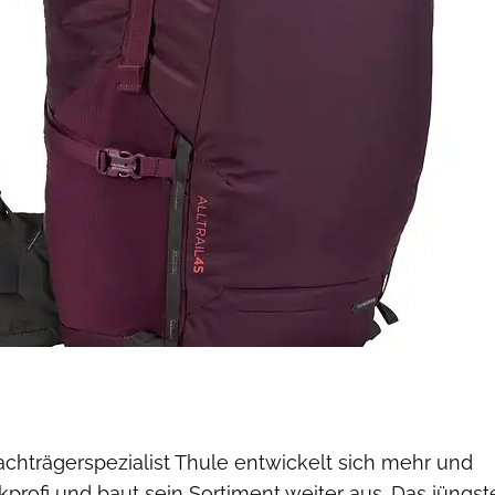
chträgerspezialist Thule entwickelt sich mehr und
rofi und baut sein Sortiment weiter aus. Das jüngst