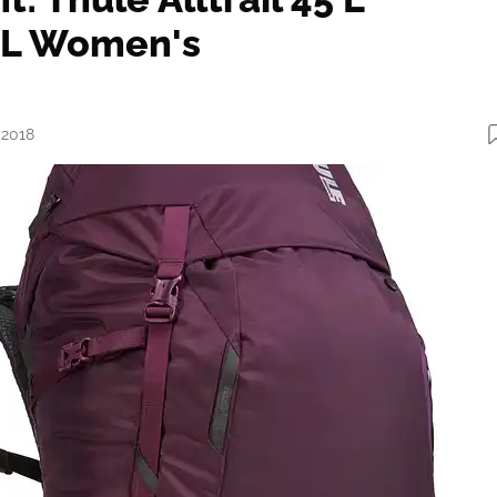
 L Women's
.2018