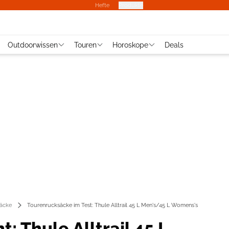
Hefte
Produkte
Outdoorwissen
Touren
Horoskope
Deals
äcke
Tourenrucksäcke im Test: Thule Alltrail 45 L Men's/45 L Womens's
t: Thule Alltrail 45 L