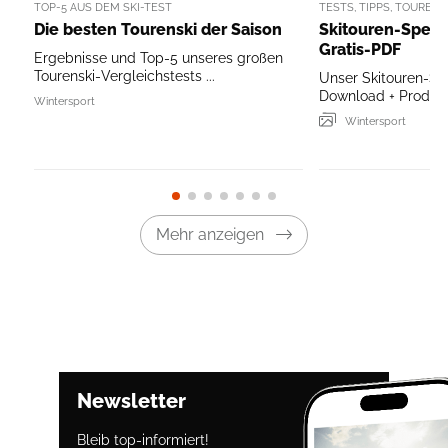
TOP-5 AUS DEM SKI-TEST
TESTS, TIPPS, TOUREN
Die besten Tourenski der Saison
Skitouren-Specia
Gratis-PDF
Ergebnisse und Top-5 unseres großen
Tourenski-Vergleichstests ...
Unser Skitouren-Sp
Download + Produkt
Wintersport
Wintersport
Mehr anzeigen
Newsletter
Bleib top-informiert!