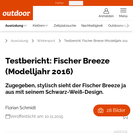
Hefte
Produkte
Anmelden
Menü
Ausrüstung
Klettern
Zeltplatzsuche
Nachhaltigkeit
Outdoorwissen
Ausrüstung
Wintersport
Testbericht: Fischer Breeze (Modelljahr 2016)
Testbericht: Fischer Breeze
(Modelljahr 2016)
Zugegeben, stylisch sieht der Fischer Breeze ja
aus mit seinem Schwarz-Weiß-Design.
Florian Schmidt
28 Bilder
Veröffentlicht am 10.11.2015
Foto: Hersteller
ANZEIGE