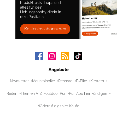
Produkttests, Tipps und
alles für dein
Lieblingshobby direkt in
dein Postfach.
Kostenlos abonnieren
Angebote
Newsletter
Mountainbike
Rennrad
E-Bike
Klettern
Reiten
Themen A-Z
outdoor Pur
Pur-Abo hier kündigen
Widerruf digitaler Käufe