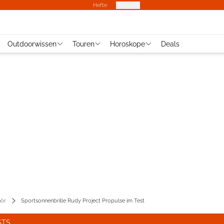
Hefte
Produkte
Outdoorwissen
Touren
Horoskope
Deals
ör
Sportsonnenbrille Rudy Project Propulse im Test
STS