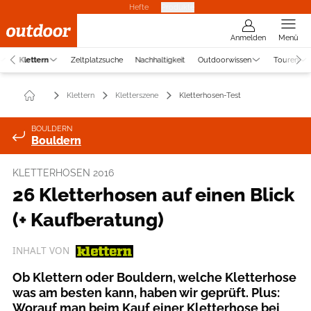
Hefte
Produkte
Anmelden
Menü
Klettern
Zeltplatzsuche
Nachhaltigkeit
Outdoorwissen
Touren
Klettern
Kletterszene
Kletterhosen-Test
BOULDERN
Bouldern
KLETTERHOSEN 2016
26 Kletterhosen auf einen Blick
(+ Kaufberatung)
INHALT VON
Ob Klettern oder Bouldern, welche Kletterhose
was am besten kann, haben wir geprüft. Plus:
Worauf man beim Kauf einer Kletterhose bei