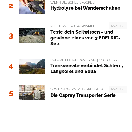
WENN DIE SOHLE BRÖCKELT
2
Hydrolyse bei Wanderschuhen
ANZEIGE
KLETTERSEIL-GEWINNSPIEL
Teste dein Seilwissen - und
3
gewinne eines von 3 EDELRID-
Sets
DOLOMITEN HÖHENWEG NR. 9 ÜBERBLICK
4
Transversale verbindet Schlern,
Langkofel und Sella
ANZEIGE
VON HANDGEPÄCK BIS WELTREISE
5
Die Osprey Transporter Serie