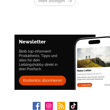
Mehr anzeigen
Newsletter
Bleib top-informiert!
Produkttests, Tipps und
alles für dein
Lieblingshobby direkt in
dein Postfach.
Kostenlos abonnieren