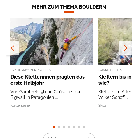
MEHR ZUM THEMA BOULDERN
FRAUENPOWER AM FELS
DRAN BLEIBEN
Diese Kletterinnen prägten das
Klettern bis ins 
erste Halbjahr
wie?
Von Garnbrets 9b+ in Céüse bis zur
Klettern im Alter: T
Bigwall in Patagonien ...
Volker Schöffl ...
Kletterszene
Skills