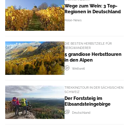
Wege zum Wein: 3 Top-
Regionen in Deutschland
Reise-News
DIE BESTEN HERBSTZIELE FÜR
BERGWANDERER
5 grandiose Herbsttouren
in den Alpen
Weltweit
TREKKINGTOUR IN DER SÄCHSISCHEN
SCHWEIZ
Der Forststeig im
Elbsandsteingebirge
Deutschland