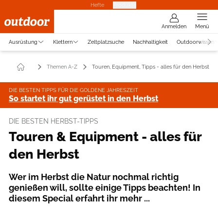
Hefte
Produkte
Anmelden
Menü
Ausrüstung
Klettern
Zeltplatzsuche
Nachhaltigkeit
Outdoorwissen
Themen A-Z
Touren, Equipment, Tipps - alles für den Herbst
DIE BESTEN TIPPS FÜR DIE GOLDENE JAHRESZEIT
So startet ihr gut gerüstet in den Herbst
DIE BESTEN HERBST-TIPPS
Touren & Equipment - alles für
den Herbst
Wer im Herbst die Natur nochmal richtig
genießen will, sollte einige Tipps beachten! In
diesem Special erfahrt ihr mehr ...
Foto: Boris Gnielka