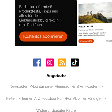
Bleib top-informiert!
Produkttests, Tipps und
alles für dein
Lieblingshobby direkt in
dein Postfach.
Kostenlos abonnieren
Angebote
Newsletter
Mountainbike
Rennrad
E-Bike
Klettern
Reiten
Themen A-Z
outdoor Pur
Pur-Abo hier kündigen
Widerruf digitaler Käufe