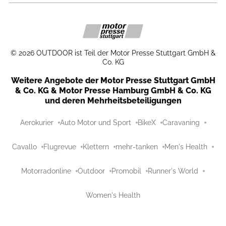
©
2026
OUTDOOR ist Teil der Motor Presse Stuttgart GmbH &
Co. KG
Weitere Angebote der Motor Presse Stuttgart GmbH
& Co. KG & Motor Presse Hamburg GmbH & Co. KG
und deren Mehrheitsbeteiligungen
Aerokurier
Auto Motor und Sport
BikeX
Caravaning
Cavallo
Flugrevue
Klettern
mehr-tanken
Men's Health
Motorradonline
Outdoor
Promobil
Runner's World
Women's Health