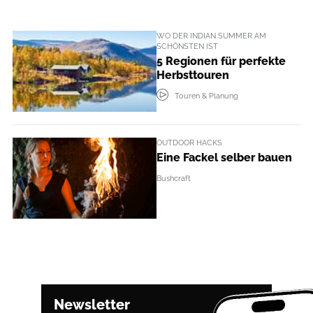
WO DER INDIAN SUMMER AM
SCHÖNSTEN IST
5 Regionen für ­perfekte
Herbsttouren
Touren & Planung
OUTDOOR HACKS
Eine Fackel selber bauen
Bushcraft
Newsletter