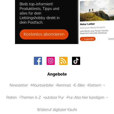
Bleib top-informiert!
Produkttests, Tipps und
alles für dein
Lieblingshobby direkt in
dein Postfach.
Kostenlos abonnieren
Angebote
Newsletter
Mountainbike
Rennrad
E-Bike
Klettern
Reiten
Themen A-Z
outdoor Pur
Pur-Abo hier kündigen
Widerruf digitaler Käufe