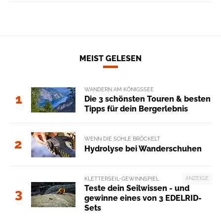
MEIST GELESEN
WANDERN AM KÖNIGSSEE
1
Die 3 schönsten Touren & besten
Tipps für dein Bergerlebnis
WENN DIE SOHLE BRÖCKELT
2
Hydrolyse bei Wanderschuhen
ANZEIGE
KLETTERSEIL-GEWINNSPIEL
Teste dein Seilwissen - und
3
gewinne eines von 3 EDELRID-
Sets