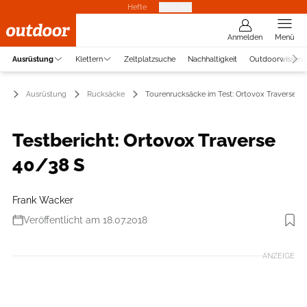
Hefte
Produkte
Anmelden
Menü
Ausrüstung
Klettern
Zeltplatzsuche
Nachhaltigkeit
Outdoorwissen
Ausrüstung
Rucksäcke
Tourenrucksäcke im Test: Ortovox Traverse 4
Testbericht: Ortovox Traverse
40/38 S
Frank Wacker
Veröffentlicht am 18.07.2018
Foto: Hersteller
ANZEIGE