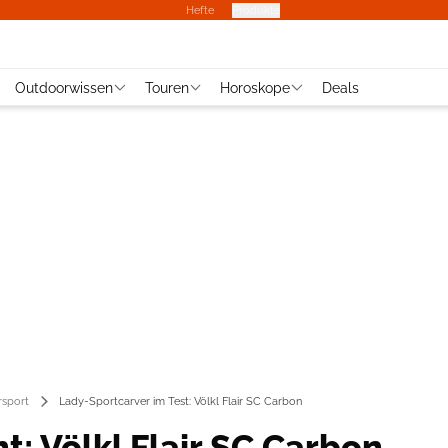
Hefte
Produkte
Outdoorwissen
Touren
Horoskope
Deals
rsport
Lady-Sportcarver im Test: Völkl Flair SC Carbon
t: Völkl Flair SC Carbon