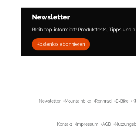
Newsletter
Bleib top-informiert! Produkttests, Tipps und al
Kostenlos abonnieren
Newsletter
Mountainbike
Rennrad
E-Bike
K
Kontakt
Impressum
AGB
Nutzungs