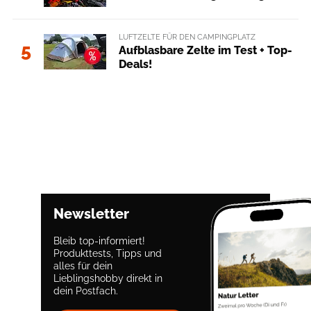
LUFTZELTE FÜR DEN CAMPINGPLATZ
5
Aufblasbare Zelte im Test + Top-
Deals!
Newsletter
Bleib top-informiert!
Produkttests, Tipps und
alles für dein
Lieblingshobby direkt in
dein Postfach.