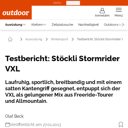
Hefte
Produkte
Anmelden
Menü
Ausrüstung
Klettern
Zeltplatzsuche
Nachhaltigkeit
Outdoorwissen
Ausrüstung
Wintersport
Testbericht: Stöckli Stormrider VXL
Testbericht: Stöckli Stormrider
VXL
Laufruhig, sportlich, breitbandig und mit einem
satten Kantengriff gesegnet, entpuppt sich der
VXL als gelungener Mix aus Freeride-Tourer
und Allmountain.
Olaf Beck
Veröffentlicht am 27.01.2013
Foto: Stöckli