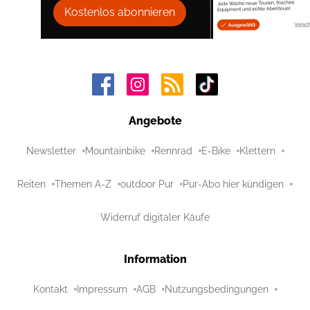
Kostenlos abonnieren
Angebote
Newsletter
Mountainbike
Rennrad
E-Bike
Klettern
Reiten
Themen A-Z
outdoor Pur
Pur-Abo hier kündigen
Widerruf digitaler Käufe
Information
Kontakt
Impressum
AGB
Nutzungsbedingungen