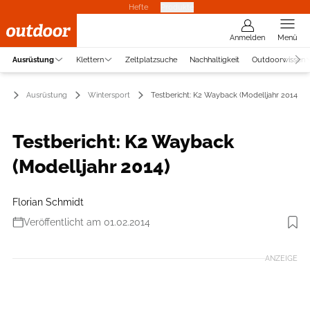
Hefte
Produkte
Anmelden
Menü
Ausrüstung
Klettern
Zeltplatzsuche
Nachhaltigkeit
Outdoorwissen
Ausrüstung
Wintersport
Testbericht: K2 Wayback (Modelljahr 2014)
Testbericht: K2 Wayback
(Modelljahr 2014)
Florian Schmidt
Veröffentlicht am 01.02.2014
Foto: K2
ANZEIGE