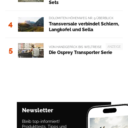
Sets
DOLOMITEN HÖHENWEG NR. 9 ÜBERBLICK
4
Transversale verbindet Schlern,
Langkofel und Sella
ANZEIGE
VON HANDGEPÄCK BIS WELTREISE
5
Die Osprey Transporter Serie
Newsletter
Bleib top-informiert!
Produkttests, Tipps und