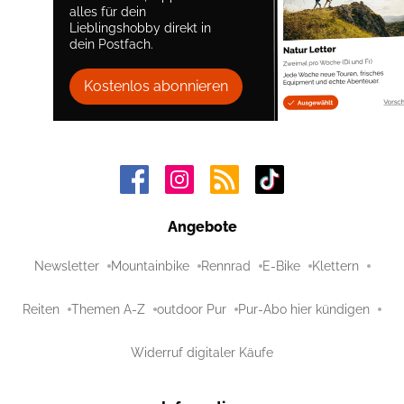
alles für dein
Lieblingshobby direkt in
dein Postfach.
Kostenlos abonnieren
Angebote
Newsletter
Mountainbike
Rennrad
E-Bike
Klettern
Reiten
Themen A-Z
outdoor Pur
Pur-Abo hier kündigen
Widerruf digitaler Käufe