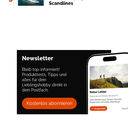
Scandlines
Newsletter
Bleib top-informiert!
Produkttests, Tipps und
alles für dein
Lieblingshobby direkt in
dein Postfach.
Kostenlos abonnieren