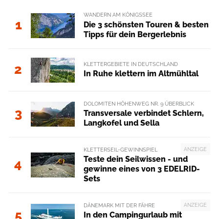
WANDERN AM KÖNIGSSEE
1
Die 3 schönsten Touren & besten
Tipps für dein Bergerlebnis
KLETTERGEBIETE IN DEUTSCHLAND
2
In Ruhe klettern im Altmühltal
DOLOMITEN HÖHENWEG NR. 9 ÜBERBLICK
3
Transversale verbindet Schlern,
Langkofel und Sella
ANZEIGE
KLETTERSEIL-GEWINNSPIEL
Teste dein Seilwissen - und
4
gewinne eines von 3 EDELRID-
Sets
ANZEIGE
DÄNEMARK MIT DER FÄHRE
5
In den Campingurlaub mit