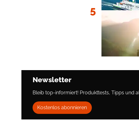
5
Newsletter
Bleib top-informiert! Produkttests, Tipps und al
Kostenlos abonnieren