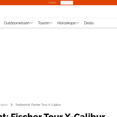
Hefte
Produkte
Outdoorwissen
Touren
Horoskope
Deals
rsport
Testbericht: Fischer Tour X-Calibur
t: Fischer Tour X-Calibur