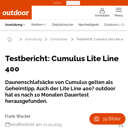
Hefte
Produkte
Anmelden
Menü
Ausrüstung
Klettern
Zeltplatzsuche
Nachhaltigkeit
Outdoorwissen
Ausrüstung
Schlafsäcke
Testbericht: Cumulus Lite Line 400
Testbericht: Cumulus Lite Line
400
Daunenschlafsäcke von Cumulus gelten als
Geheimtipp. Auch der Lite Line 400? outdoor
hat es nach 10 Monaten Dauertest
herausgefunden.
Frank Wacker
39 Bilder
Veröffentlicht am 01.02.2015
Foto: Steffen Scheyhing