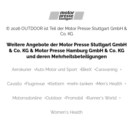
©
2026
OUTDOOR ist Teil der Motor Presse Stuttgart GmbH &
Co. KG
Weitere Angebote der Motor Presse Stuttgart GmbH
& Co. KG & Motor Presse Hamburg GmbH & Co. KG
und deren Mehrheitsbeteiligungen
Aerokurier
Auto Motor und Sport
BikeX
Caravaning
Cavallo
Flugrevue
Klettern
mehr-tanken
Men's Health
Motorradonline
Outdoor
Promobil
Runner's World
Women's Health