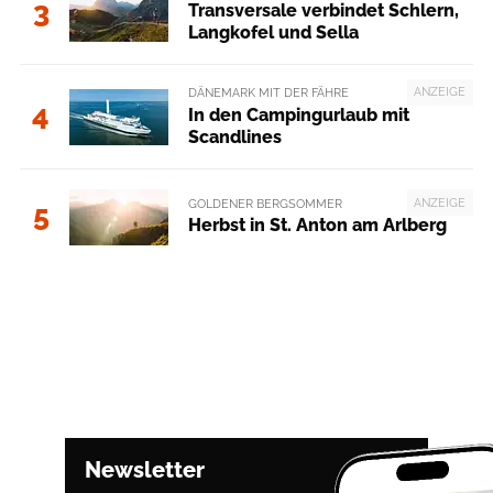
3
Transversale verbindet Schlern,
Langkofel und Sella
ANZEIGE
DÄNEMARK MIT DER FÄHRE
4
In den Campingurlaub mit
Scandlines
ANZEIGE
GOLDENER BERGSOMMER
5
Herbst in St. Anton am Arlberg
Newsletter