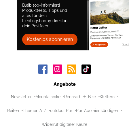
Bleib top-informiert!
Produkttests, Tipps und
alles für dein
Lieblingshobby direkt in
dein Postfach.
Kostenlos abonnieren
Angebote
Newsletter
Mountainbike
Rennrad
E-Bike
Klettern
Reiten
Themen A-Z
outdoor Pur
Pur-Abo hier kündigen
Widerruf digitaler Käufe