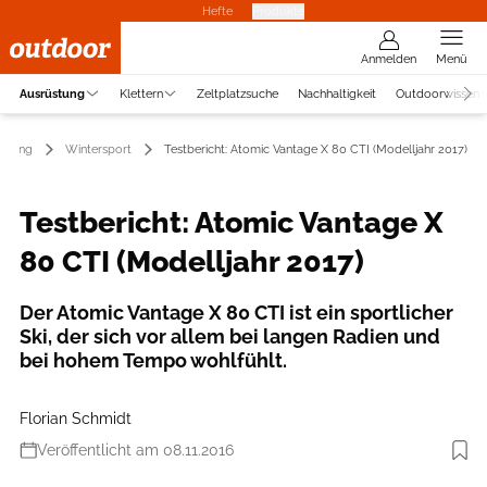
Hefte
Produkte
Anmelden
Menü
Ausrüstung
Klettern
Zeltplatzsuche
Nachhaltigkeit
Outdoorwissen
üstung
Wintersport
Testbericht: Atomic Vantage X 80 CTI (Modelljahr 2017)
Testbericht: Atomic Vantage X
80 CTI (Modelljahr 2017)
Der Atomic Vantage X 80 CTI ist ein sportlicher
Ski, der sich vor allem bei langen Radien und
bei hohem Tempo wohlfühlt.
Florian Schmidt
Veröffentlicht am 08.11.2016
Foto: Atomic