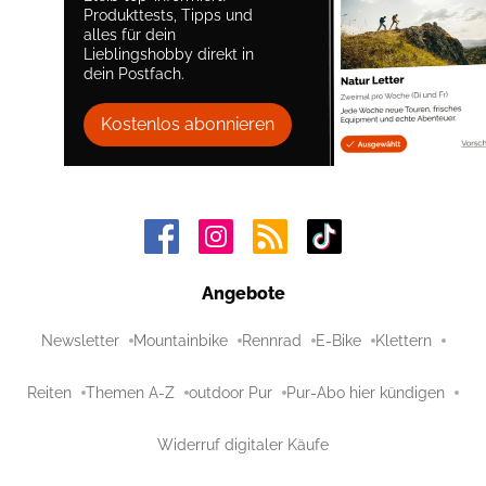
Produkttests, Tipps und
alles für dein
Lieblingshobby direkt in
dein Postfach.
Kostenlos abonnieren
Angebote
Newsletter
Mountainbike
Rennrad
E-Bike
Klettern
Reiten
Themen A-Z
outdoor Pur
Pur-Abo hier kündigen
Widerruf digitaler Käufe