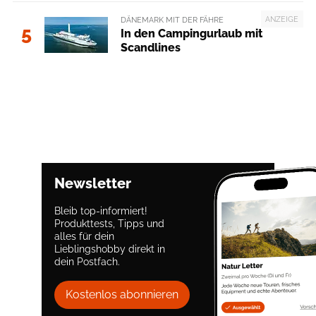
ANZEIGE
DÄNEMARK MIT DER FÄHRE
5
In den Campingurlaub mit
Scandlines
Newsletter
Bleib top-informiert!
Produkttests, Tipps und
alles für dein
Lieblingshobby direkt in
dein Postfach.
Kostenlos abonnieren