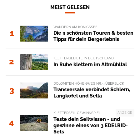
MEIST GELESEN
WANDERN AM KÖNIGSSEE
1
Die 3 schönsten Touren & besten
Tipps für dein Bergerlebnis
KLETTERGEBIETE IN DEUTSCHLAND
2
In Ruhe klettern im Altmühltal
DOLOMITEN HÖHENWEG NR. 9 ÜBERBLICK
3
Transversale verbindet Schlern,
Langkofel und Sella
ANZEIGE
KLETTERSEIL-GEWINNSPIEL
Teste dein Seilwissen - und
4
gewinne eines von 3 EDELRID-
Sets