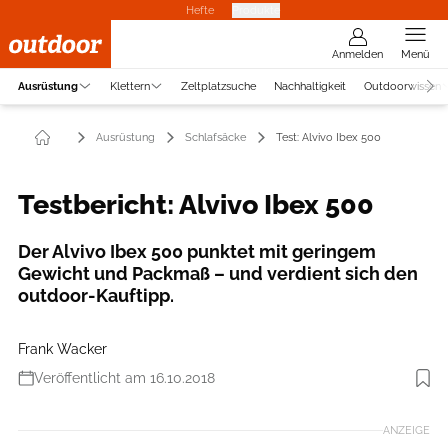
Hefte
Produkte
Anmelden
Menü
Ausrüstung
Klettern
Zeltplatzsuche
Nachhaltigkeit
Outdoorwissen
Ausrüstung
Schlafsäcke
Test: Alvivo Ibex 500
Testbericht: Alvivo Ibex 500
Der Alvivo Ibex 500 punktet mit geringem
Gewicht und Packmaß – und verdient sich den
outdoor-Kauftipp.
Frank Wacker
Veröffentlicht am 16.10.2018
Foto: Boris Gnielka
ANZEIGE