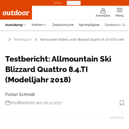
Hefte
Produkte
Anmelden
Menü
Ausrüstung
Klettern
Zeltplatzsuche
Nachhaltigkeit
Outdoorwissen
tung
Wintersport
Allmountain Skitest 2018: Blizzard Quattro 8.4.TI (DSV aktivo)
Testbericht: Allmountain Ski
Blizzard Quattro 8.4.TI
(Modelljahr 2018)
Florian Schmidt
Veröffentlicht am 06.11.2017
Foto: Hersteller
ANZEIGE