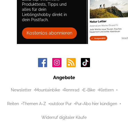
Produkttests, Tipps und
alles für dein
Lieblingshobby direkt in
dein Postfach.
Kostenlos abonnieren
Angebote
Newsletter
Mountainbike
Rennrad
E-Bike
Klettern
Reiten
Themen A-Z
outdoor Pur
Pur-Abo hier kündigen
Widerruf digitaler Käufe