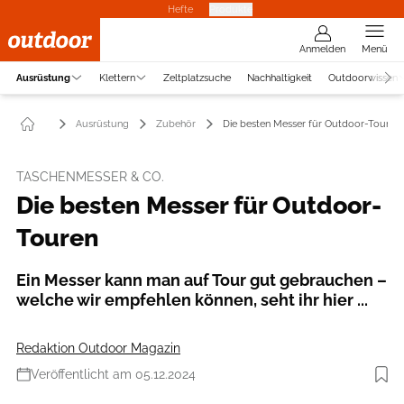
Hefte
Produkte
Anmelden
Menü
Ausrüstung
Klettern
Zeltplatzsuche
Nachhaltigkeit
Outdoorwissen
Ausrüstung
Zubehör
Die besten Messer für Outdoor-Touren
TASCHENMESSER & CO.
Die besten Messer für Outdoor-
Touren
Ein Messer kann man auf Tour gut gebrauchen –
welche wir empfehlen können, seht ihr hier ...
Redaktion Outdoor Magazin
Veröffentlicht am 05.12.2024
Foto: Studio Nordbahnhof