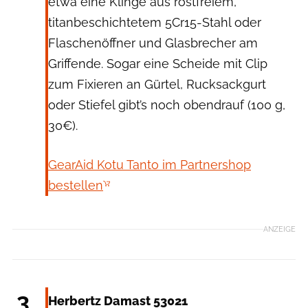
etwa eine Klinge aus rostfreiem,
titanbeschichtetem 5Cr15-Stahl oder
Flaschenöffner und Glasbrecher am
Griffende. Sogar eine Scheide mit Clip
zum Fixieren an Gürtel, Rucksackgurt
oder Stiefel gibt’s noch obendrauf (100 g,
30€).
GearAid Kotu Tanto im Partnershop
bestellen
ANZEIGE
Herbertz
3
Herbertz Damast 53021