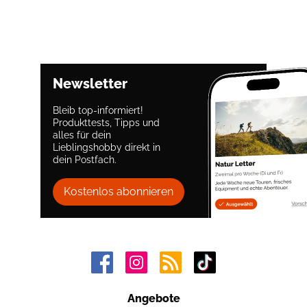
Newsletter
Bleib top-informiert!
Produkttests, Tipps und
alles für dein
Lieblingshobby direkt in
dein Postfach.
Kostenlos abonnieren
Angebote