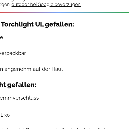
igen:
outdoor bei Google bevorzugen.
 Torchlight UL gefallen:
te
 verpackbar
gen angenehm auf der Haut
ht gefallen:
lemmverschluss
Big Agnes
UL 30