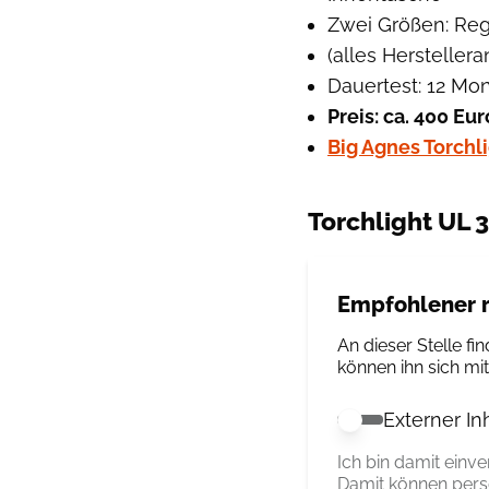
Zwei Größen: Reg
(alles Hersteller
Dauertest: 12 Mo
Preis: ca. 400 Eur
Big Agnes Torchl
Torchlight UL 3
Empfohlener r
An dieser Stelle fin
können ihn sich mi
Externer In
Externer Inhalt 
Ich bin damit einv
Damit können pers