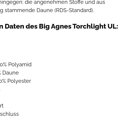
 hingegen: die angenehmen Stoffe und aus
ung stammende Daune (RDS-Standard).
n Daten des Big Agnes Torchlight UL:
00% Polyamid
0% Daune
00% Polyester
t
rt
rschluss