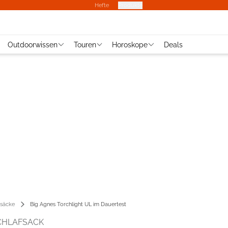
Hefte
Produkte
Outdoorwissen
Touren
Horoskope
Deals
fsäcke
Big Agnes Torchlight UL im Dauertest
CHLAFSACK