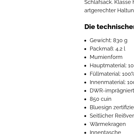
Schlafsack. Klasse
artgerechter Halt
Die technische
Gewicht: 830 g
Packmaß: 4,2 l
Mumienform
Hauptmaterial: 1
Füllmaterial: 10
Innenmaterial: 1
DWR-imprägnier
850 cuin
Bluesign zertifizie
Seitlicher Reißve
Wärmekragen
Innentasche