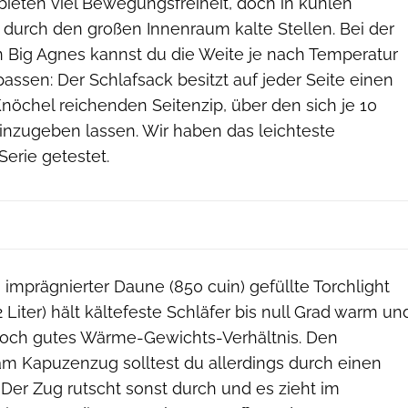
bieten viel Bewegungsfreiheit, doch in kühlen
durch den großen Innenraum kalte Stellen. Bei der
on Big Agnes kannst du die Weite je nach Temperatur
assen: Der Schlafsack besitzt auf jeder Seite einen
nöchel reichenden Seitenzip, über den sich je 10
hinzugeben lassen. Wir haben das leichteste
erie getestet.
mprägnierter Daune (850 cuin) gefüllte Torchlight
 Liter) hält kältefeste Schläfer bis null Grad warm un
 noch gutes Wärme-Gewichts-Verhältnis. Den
 Kapuzenzug solltest du allerdings durch einen
 Der Zug rutscht sonst durch und es zieht im