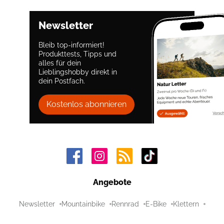
Newsletter
Bleib top-informiert!
Produkttests, Tipps und
alles für dein
Lieblingshobby direkt in
dein Postfach.
Kostenlos abonnieren
Angebote
Newsletter
Mountainbike
Rennrad
E-Bike
Klettern