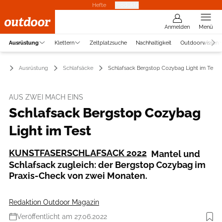
Hefte
Produkte
Anmelden
Menü
Ausrüstung
Klettern
Zeltplatzsuche
Nachhaltigkeit
Outdoorwissen
Ausrüstung
Schlafsäcke
Schlafsack Bergstop Cozybag Light im Test
AUS ZWEI MACH EINS
Schlafsack Bergstop Cozybag
Light im Test
KUNSTFASERSCHLAFSACK 2022
Mantel und
Schlafsack zugleich: der Bergstop Cozybag im
Praxis-Check von zwei Monaten.
Redaktion Outdoor Magazin
Veröffentlicht am 27.06.2022
Foto: Boris Gnielka