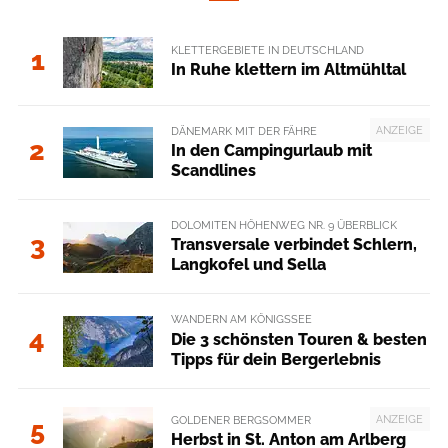
KLETTERGEBIETE IN DEUTSCHLAND
1
In Ruhe klettern im Altmühltal
ANZEIGE
DÄNEMARK MIT DER FÄHRE
2
In den Campingurlaub mit
Scandlines
DOLOMITEN HÖHENWEG NR. 9 ÜBERBLICK
3
Transversale verbindet Schlern,
Langkofel und Sella
WANDERN AM KÖNIGSSEE
4
Die 3 schönsten Touren & besten
Tipps für dein Bergerlebnis
ANZEIGE
GOLDENER BERGSOMMER
5
Herbst in St. Anton am Arlberg