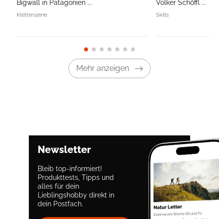
Bigwall in Patagonien ...
Volker Schöffl ...
Kletterszene
Skills
Mehr anzeigen
Newsletter
Bleib top-informiert!
Produkttests, Tipps und
alles für dein
Lieblingshobby direkt in
dein Postfach.