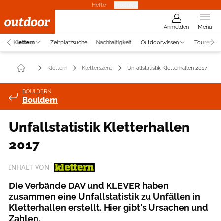
Hefte
Produkte
Anmelden
Menü
Klettern
Zeltplatzsuche
Nachhaltigkeit
Outdoorwissen
Touren
Klettern
Kletterszene
Unfallstatistik Kletterhallen 2017
BOULDERN
Bouldern
Unfallstatistik Kletterhallen
2017
INHALT VON
Die Verbände DAV und KLEVER haben
zusammen eine Unfallstatistik zu Unfällen in
Kletterhallen erstellt. Hier gibt's Ursachen und
Zahlen.