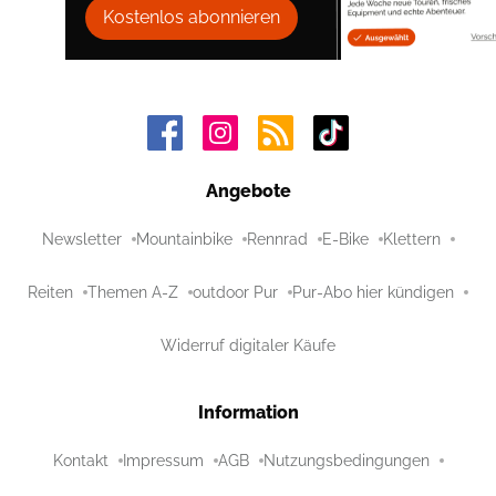
Kostenlos abonnieren
Angebote
Newsletter
Mountainbike
Rennrad
E-Bike
Klettern
Reiten
Themen A-Z
outdoor Pur
Pur-Abo hier kündigen
Widerruf digitaler Käufe
Information
Kontakt
Impressum
AGB
Nutzungsbedingungen