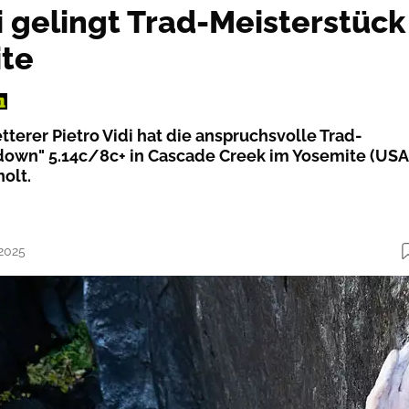
i gelingt Trad-Meisterstück
ite
etterer Pietro Vidi hat die anspruchsvolle Trad-
down" 5.14c/8c+ in Cascade Creek im Yosemite (USA
olt.
.2025