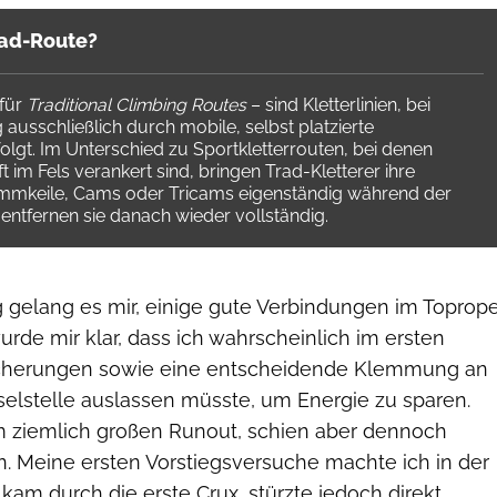
rad-Route?
 für
Traditional Climbing Routes
– sind Kletterlinien, bei
ausschließlich durch mobile, selbst platzierte
olgt. Im Unterschied zu Sportkletterrouten, bei denen
im Fels verankert sind, bringen Trad-Kletterer ihre
mmkeile, Cams oder Tricams eigenständig während der
ntfernen sie danach wieder vollständig.
ag gelang es mir, einige gute Verbindungen im Toprop
wurde mir klar, dass ich wahrscheinlich im ersten
Sicherungen sowie eine entscheidende Klemmung an
selstelle auslassen müsste, um Energie zu sparen.
m ziemlich großen Runout, schien aber dennoch
ein. Meine ersten Vorstiegsversuche machte ich in der
 kam durch die erste Crux, stürzte jedoch direkt