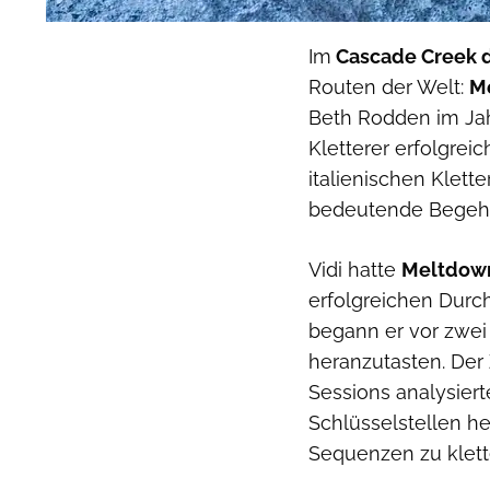
Im
Cascade Creek d
Routen der Welt:
M
Beth Rodden im Jah
Kletterer erfolgrei
italienischen Klett
bedeutende Begeh
Vidi hatte
Meltdo
erfolgreichen Durc
begann er vor zwei
heranzutasten. Der 
Sessions analysiert
Schlüsselstellen h
Sequenzen zu klett