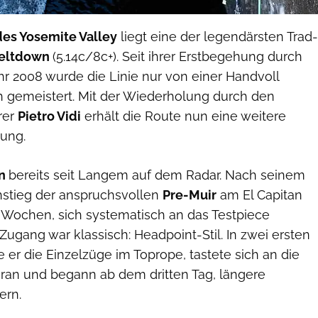
es Yosemite Valley
liegt eine der legendärsten Trad-
eltdown
(5.14c/8c+). Seit ihrer Erstbegehung durch
r 2008 wurde die Linie nur von einer Handvoll
ch gemeistert. Mit der Wiederholung durch den
erer
Pietro Vidi
erhält die Route nun eine weitere
ung.
wn
bereits seit Langem auf dem Radar. Nach seinem
hstieg der anspruchsvollen
Pre-Muir
am El Capitan
 Wochen, sich systematisch an das Testpiece
Zugang war klassisch: Headpoint-Stil. In zwei ersten
e er die Einzelzüge im Toprope, tastete sich an die
eran und begann ab dem dritten Tag, längere
ern.