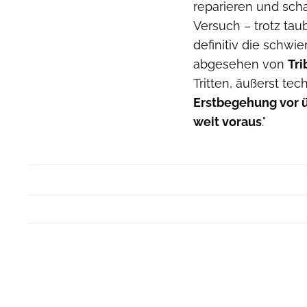
reparieren und scha
Versuch – trotz ta
definitiv die schwie
abgesehen von
Tri
Tritten, äußerst tec
Erstbegehung vor üb
weit voraus
."