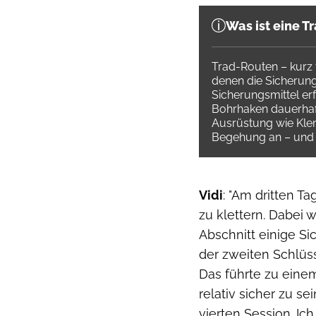
Was ist eine T
Trad-Routen – kurz
denen die Sicherung 
Sicherungsmittel erf
Bohrhaken dauerhaft 
Ausrüstung wie Kle
Begehung an – und e
Vidi
: "Am dritten T
zu klettern. Dabei 
Abschnitt einige 
der zweiten Schlüs
Das führte zu eine
relativ sicher zu s
vierten Session. Ich