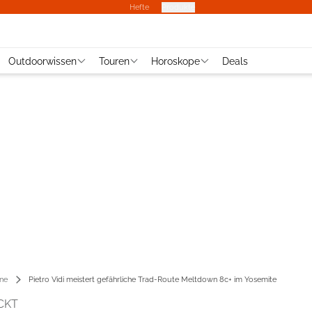
Hefte
Produkte
Outdoorwissen
Touren
Horoskope
Deals
ene
Pietro Vidi meistert gefährliche Trad-Route Meltdown 8c+ im Yosemite
CKT