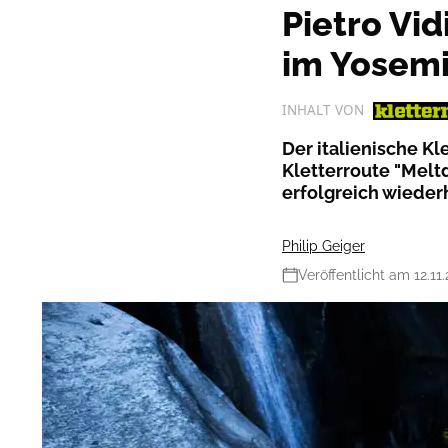
Pietro Vid
im Yosem
INHALT VON
Der italienische Kl
Kletterroute "Melt
erfolgreich wiederh
Philip Geiger
Veröffentlicht am 12.11