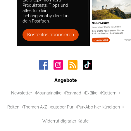
Produkttests, Tipps und
alles für dein
Lieblingshobby direkt in
dein Postfach.
Kostenlos abonnieren
Angebote
Newsletter
Mountainbike
Rennrad
E-Bike
Klettern
Reiten
Themen A-Z
outdoor Pur
Pur-Abo hier kündigen
Widerruf digitaler Käufe