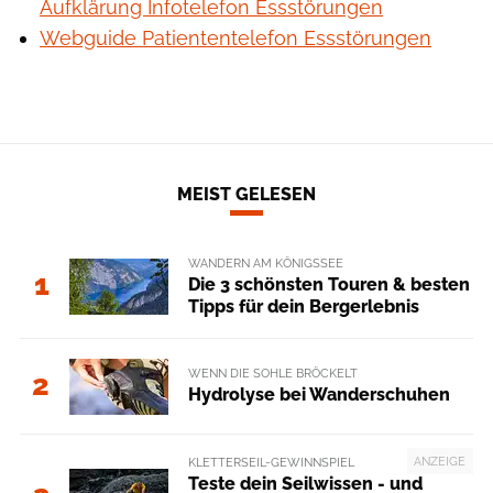
Aufklärung Infotelefon Essstörungen
Webguide Patiententelefon Essstörungen
MEIST GELESEN
WANDERN AM KÖNIGSSEE
1
Die 3 schönsten Touren & besten
Tipps für dein Bergerlebnis
WENN DIE SOHLE BRÖCKELT
2
Hydrolyse bei Wanderschuhen
ANZEIGE
KLETTERSEIL-GEWINNSPIEL
Teste dein Seilwissen - und