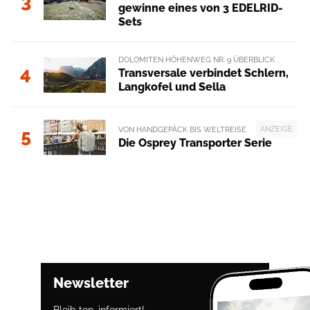
3
gewinne eines von 3 EDELRID-
Sets
DOLOMITEN HÖHENWEG NR. 9 ÜBERBLICK
4
Transversale verbindet Schlern,
Langkofel und Sella
ANZEIGE
VON HANDGEPÄCK BIS WELTREISE
5
Die Osprey Transporter Serie
Newsletter
Bleib top-informiert!