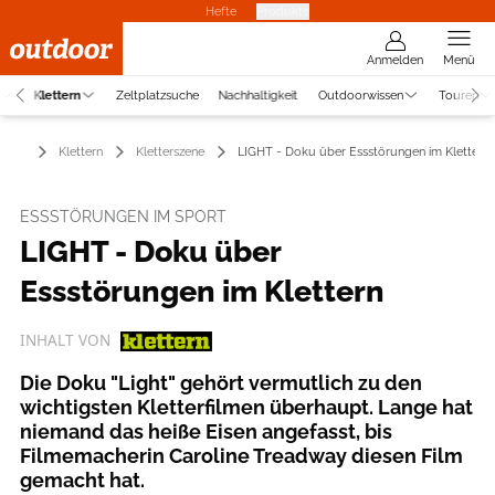
Hefte
Produkte
Anmelden
Menü
Klettern
Zeltplatzsuche
Nachhaltigkeit
Outdoorwissen
Touren
Klettern
Kletterszene
LIGHT - Doku über Essstörungen im Klettern
ESSSTÖRUNGEN IM SPORT
LIGHT - Doku über
Essstörungen im Klettern
INHALT VON
Die Doku "Light" gehört vermutlich zu den
wichtigsten Kletterfilmen überhaupt. Lange hat
niemand das heiße Eisen angefasst, bis
Filmemacherin Caroline Treadway diesen Film
gemacht hat.