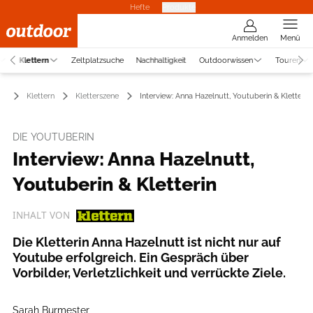
Hefte
Produkte
Anmelden
Menü
Klettern
Zeltplatzsuche
Nachhaltigkeit
Outdoorwissen
Touren
Klettern
Kletterszene
Interview: Anna Hazelnutt, Youtuberin & Kletterin
DIE YOUTUBERIN
Interview: Anna Hazelnutt,
Youtuberin & Kletterin
INHALT VON
Die Kletterin Anna Hazelnutt ist nicht nur auf
Youtube erfolgreich. Ein Gespräch über
Vorbilder, Verletzlichkeit und verrückte Ziele.
Sarah Burmester