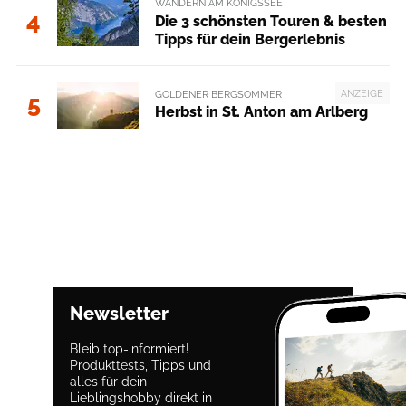
WANDERN AM KÖNIGSSEE
4
Die 3 schönsten Touren & besten
Tipps für dein Bergerlebnis
ANZEIGE
GOLDENER BERGSOMMER
5
Herbst in St. Anton am Arlberg
Newsletter
Bleib top-informiert!
Produkttests, Tipps und
alles für dein
Lieblingshobby direkt in