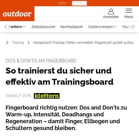
Hefte
Produkte
Anmelden
Menü
Klettern
Zeltplatzsuche
Nachhaltigkeit
Outdoorwissen
Touren
rn
Training
Hangboard-Training: Fehler vermeiden, Fingerkraft gezielt aufbauen
DO’S & DON’TS AM FINGERBOARD
So trainierst du sicher und
effektiv am Trainingsboard
INHALT VON
Fingerboard richtig nutzen: Dos and Don'ts zu
Warm-up, Intensität, Deadhangs und
Regeneration – damit Finger, Ellbogen und
Schultern gesund bleiben.