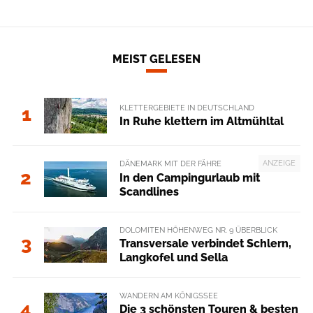
MEIST GELESEN
KLETTERGEBIETE IN DEUTSCHLAND
1
In Ruhe klettern im Altmühltal
ANZEIGE
DÄNEMARK MIT DER FÄHRE
2
In den Campingurlaub mit
Scandlines
DOLOMITEN HÖHENWEG NR. 9 ÜBERBLICK
3
Transversale verbindet Schlern,
Langkofel und Sella
WANDERN AM KÖNIGSSEE
4
Die 3 schönsten Touren & besten