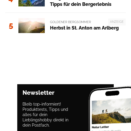
Tipps für dein Bergerlebnis
ANZEIGE
GOLDENER BERGSOMMER
5
Herbst in St. Anton am Arlberg
Newsletter
Bleib top-informiert!
Produkttests, Tipps und
alles für dein
Lieblingshobby direkt in
dein Postfach.