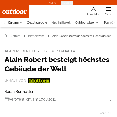
Hefte
Produkte
Anmelden
Menü
Klettern
Zeltplatzsuche
Nachhaltigkeit
Outdoorwissen
Touren
Klettern
Kletterszene
Alain Robert besteigt höchstes Gebäude der Wel
ALAIN ROBERT BESTEIGT BURJ KHALIFA
Alain Robert besteigt höchstes
Gebäude der Welt
INHALT VON
Sarah Burmester
Veröffentlicht am 17.08.2011
ANZEIGE