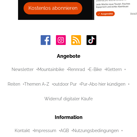
Kostenlos abonnieren
Angebote
Newsletter
Mountainbike
Rennrad
E-Bike
Klettern
Reiten
Themen A-Z
outdoor Pur
Pur-Abo hier kündigen
Widerruf digitaler Käufe
Information
Kontakt
Impressum
AGB
Nutzungsbedingungen