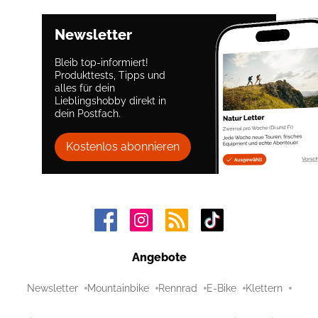
Newsletter
Bleib top-informiert!
Produkttests, Tipps und
alles für dein
Lieblingshobby direkt in
dein Postfach.
Kostenlos abonnieren
Angebote
Newsletter
Mountainbike
Rennrad
E-Bike
Klettern