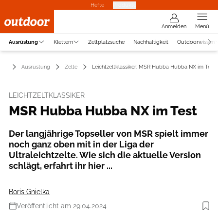
Hefte
Produkte
Anmelden
Menü
Ausrüstung
Klettern
Zeltplatzsuche
Nachhaltigkeit
Outdoorwissen
Ausrüstung
Zelte
Leichtzeltklassiker: MSR Hubba Hubba NX im Test
LEICHTZELTKLASSIKER
MSR Hubba Hubba NX im Test
Der langjährige Topseller von MSR spielt immer
noch ganz oben mit in der Liga der
Ultraleichtzelte. Wie sich die aktuelle Version
schlägt, erfahrt ihr hier ...
Boris Gnielka
Veröffentlicht am 29.04.2024
Foto: Boris Gnielka