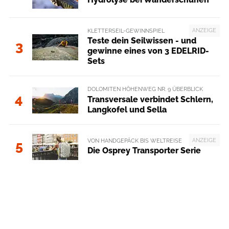
ANZEIGE
KLETTERSEIL-GEWINNSPIEL
Teste dein Seilwissen - und
3
gewinne eines von 3 EDELRID-
Sets
DOLOMITEN HÖHENWEG NR. 9 ÜBERBLICK
4
Transversale verbindet Schlern,
Langkofel und Sella
ANZEIGE
VON HANDGEPÄCK BIS WELTREISE
5
Die Osprey Transporter Serie