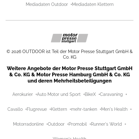
Mediadaten Outdoor
Mediadaten Klettern
©
2026
OUTDOOR ist Teil der Motor Presse Stuttgart GmbH &
Co. KG
Weitere Angebote der Motor Presse Stuttgart GmbH
& Co. KG & Motor Presse Hamburg GmbH & Co. KG
und deren Mehrheitsbeteiligungen
Aerokurier
Auto Motor und Sport
BikeX
Caravaning
Cavallo
Flugrevue
Klettern
mehr-tanken
Men's Health
Motorradonline
Outdoor
Promobil
Runner's World
Women's Health