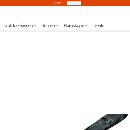
Hefte
Produkte
Outdoorwissen
Touren
Horoskope
Deals